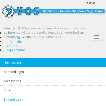
€ 0,00
Meer dan 8.000 producten online • Grootste voorraad van
de Benelux! •
Geen verzendkosten bij een orderbedrag
Home
boven €250,- (netto excl. btw, binnen NL)
Toggle
Productgroepen
naviga
Informatie
Contact
Mijn account
Producten
Aanbiedingen
Accessoires
Boren
Bovenfrezen