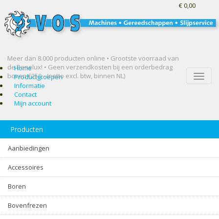
€ 0,00
Meer dan 8.000 producten online • Grootste voorraad van
de Benelux! •
Geen verzendkosten bij een orderbedrag
Home
boven €250,- (netto excl. btw, binnen NL)
Toggle
Productgroepen
naviga
Informatie
Contact
Mijn account
Producten
Aanbiedingen
Accessoires
Boren
Bovenfrezen