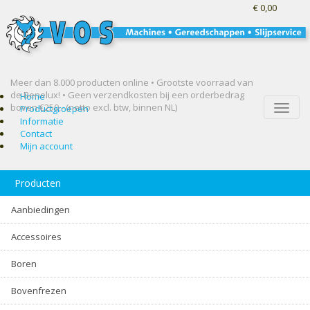
€ 0,00
Meer dan 8.000 producten online • Grootste voorraad van
de Benelux! •
Geen verzendkosten bij een orderbedrag
Home
boven €250,- (netto excl. btw, binnen NL)
Toggle
Productgroepen
naviga
Informatie
Contact
Mijn account
Producten
Aanbiedingen
Accessoires
Boren
Bovenfrezen