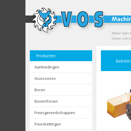
Meer dan 8
Geen verze
Producten
Beitelst
Aanbiedingen
Accessoires
Boren
Bovenfrezen
Freesgereedschappen
Freeskettingen