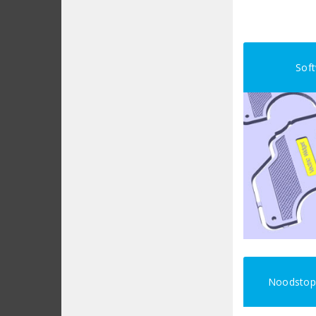
Sof
Noodstop