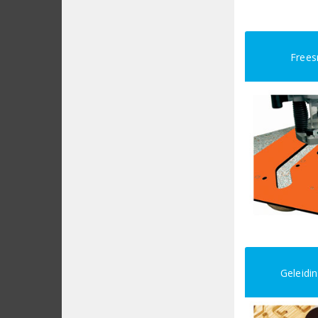
Frees
Geleidi