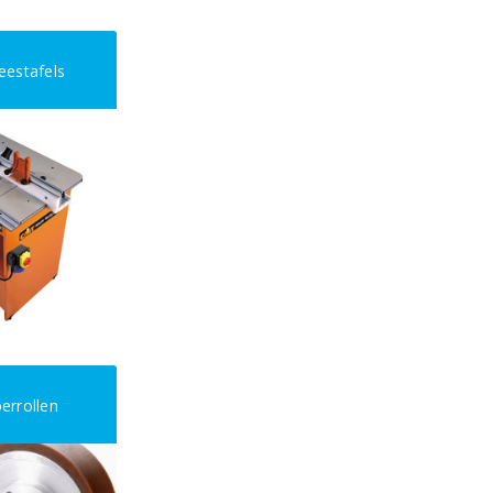
eestafels
errollen