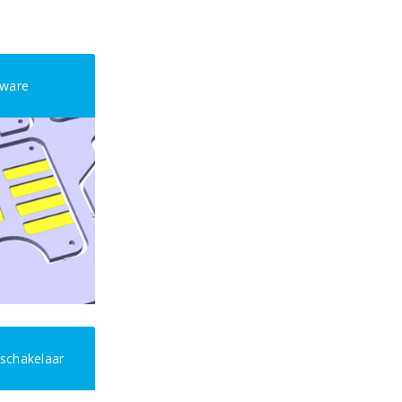
tware
schakelaar