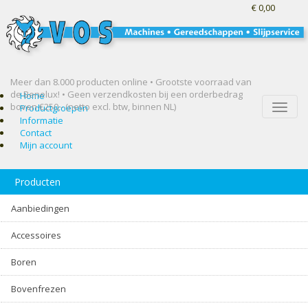
€ 0,00
Meer dan 8.000 producten online • Grootste voorraad van
de Benelux! •
Geen verzendkosten bij een orderbedrag
Home
boven €250,- (netto excl. btw, binnen NL)
Toggle
Productgroepen
naviga
Informatie
Contact
Mijn account
Producten
Aanbiedingen
Accessoires
Boren
Bovenfrezen