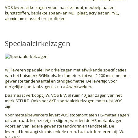
VOS levert cirkelzagen voor: massief hout, meubelplaat en
kunststoffen, beplakte spaan- en MDF plaat, acrylaat en PVC,
aluminium massief en -profielen.
Speciaalcirkelzagen
Wij leveren speciale HW cirkelzagen met afwijkende specificaties
van het huismerk RGNtools. In diameters tot wel 2.200 mm, met het
gewenste tandenaantal en tandgeometrie. De levertijd voor
dergelijke speciaalzagen is circa 4 werkweken.
Daarnaast verkoopt J.W. VOS B.V. al ruim 40 jaar zagen van het
merk STEHLE. Ook voor AKE-speciaalcirkelzagen moet u bij VOS
zijn.
Voor metaalbewerkers levert VOS stoomontlaten HS-metaalzagen
uit voorraad. In onze eigen slijperij worden de HS-metaalzagen
voorzien van iedere gewenste tandvorm en tandsteek. De
levertijd bedraagt slechts enkele uren. Laat u informeren bij J.W.
VOS B.V.