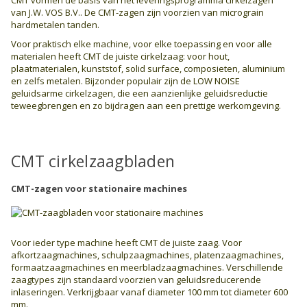
CMT vormen de basis van het leveringsprogramma cirkelzagen
van J.W. VOS B.V.. De CMT-zagen zijn voorzien van micrograin
hardmetalen tanden.
Voor praktisch elke machine, voor elke toepassing en voor alle
materialen heeft CMT de juiste cirkelzaag: voor hout,
plaatmaterialen, kunststof, solid surface, composieten, aluminium
en zelfs metalen. Bijzonder populair zijn de LOW NOISE
geluidsarme cirkelzagen, die een aanzienlijke geluidsreductie
teweegbrengen en zo bijdragen aan een prettige werkomgeving.
CMT cirkelzaagbladen
CMT-zagen voor stationaire machines
Voor ieder type machine heeft CMT de juiste zaag. Voor
afkortzaagmachines, schulpzaagmachines, platenzaagmachines,
formaatzaagmachines en meerblad­zaagmachines. Verschillende
zaagtypes zijn standaard voorzien van geluids­reducerende
inlaseringen. Verkrijgbaar vanaf diameter 100 mm tot diameter 600
mm.