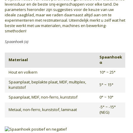
levensduur en de beste snij-eigenschappen voor elke tand. De
parameters hieronder zijn suggesties voor de keuze van uw
ideale zaagblad, maar we raden daarnaast altijd aan om te
experimenteren met restmateriaal. Uiteindelijk merkt u zelf wat het
beste werkt met uw materialen, machines en bewerking­
smethoden!
Spaanhoek (α)
Spaanhoek
Materiaal
α
Hout en volkern
10° ~ 25°
Spaanplaat, beplakte plaat, MDF, multiplex,
5° ~ 15°
kunststof
Spaanplaat, MDF, non-ferro, kunststof
0° ~ 10°
-5° ~ -15°
Metaal, non-ferro, kunststof, laminaat
(NEG)