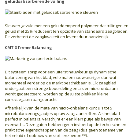
geluidsabsorberende vulling
Sleuven gevuld met een geluiddempend polymeer dat trillingen en
geluid met 25% reduceert ten opzichte van standaard zaagbladen.
Dit verbetert de zaagkwaliteit en levensduur aanzienlijk.
CMT XTreme Balancing
Dit systeem zorgt voor een uiterst nauwkeurige dynamische
balancering van het blad, vele malen nauwkeuriger dan wat
momenteel verder op de markt beschikbaar is. Elk zaagblad
ondergaat een strenge beoordeling en als er micro-onbalans
wordt gedetecteerd, worden op de juiste plekken kleine
correctiegaten aangebracht.
Afhankelijk van de mate van micro-onbalans kunt u 1 tot 5
microbalanceringsgaatjes op uw zaag aantreffen. Als het blad
perfect in balans is, verschijnt er een klein putje als bewijs van
evenwicht. Deze gaten hebben geen invloed op de technische en
praktische eigenschappen van de zaag (dus geen toename van
het geluid of opbouw van stof, enzovoort**).