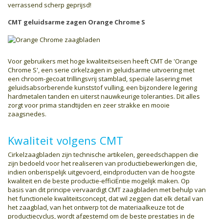
verrassend scherp geprijsd!
CMT geluidsarme zagen Orange Chrome S
Voor gebruikers met hoge kwaliteitseisen heeft CMT de 'Orange
Chrome S', een serie cirkelzagen in geluidsarme uitvoering met
een chroom-gecoat trillingsvrij stamblad, speciale lasering met
geluids­absorberende kunststof vulling, een bijzondere legering
hardmetalen tanden en uiterst nauwkeurige toleranties. Dit alles
zorgt voor prima standtijden en zeer strakke en mooie
zaagsnedes.
Kwaliteit volgens CMT
Cirkelzaagbladen zijn technische artikelen, gereedschappen die
zijn bedoeld voor het realiseren van productiebewerkingen die,
indien onberispelijk uitgevoerd, eindproducten van de hoogste
kwaliteit en de beste productie-efficiËntie mogelijk maken. Op
basis van dit principe vervaardigt CMT zaagbladen met behulp van
het functionele kwaliteits­concept, dat wil zeggen dat elk detail van
het zaagblad, van het ontwerp tot de materiaalkeuze tot de
productiecyclus, wordt afgestemd om de beste prestaties in de