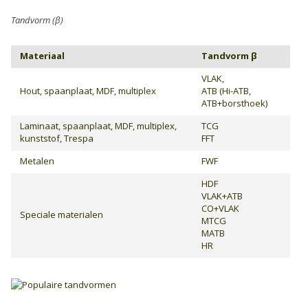
Tandvorm (β)
Materiaal
Tandvorm β
VLAK,
Hout, spaanplaat, MDF, multiplex
ATB (Hi-ATB,
ATB+borsthoek)
Laminaat, spaanplaat, MDF, multiplex,
TCG
kunststof, Trespa
FFT
Metalen
FWF
HDF
VLAK+ATB
CO+VLAK
Speciale materialen
MTCG
MATB
HR