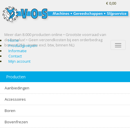
€ 0,00
Meer dan 8.000 producten online • Grootste voorraad van
de Benelux! •
Geen verzendkosten bij een orderbedrag
Home
boven €250,- (netto excl. btw, binnen NL)
Toggle
Productgroepen
naviga
Informatie
Contact
Mijn account
Producten
Aanbiedingen
Accessoires
Boren
Bovenfrezen