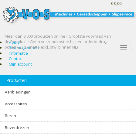
€ 0,00
Meer dan 8.000 producten online • Grootste voorraad van
de Benelux! •
Geen verzendkosten bij een orderbedrag
Home
boven €250,- (netto excl. btw, binnen NL)
Toggle
Productgroepen
naviga
Informatie
Contact
Mijn account
Producten
Aanbiedingen
Accessoires
Boren
Bovenfrezen